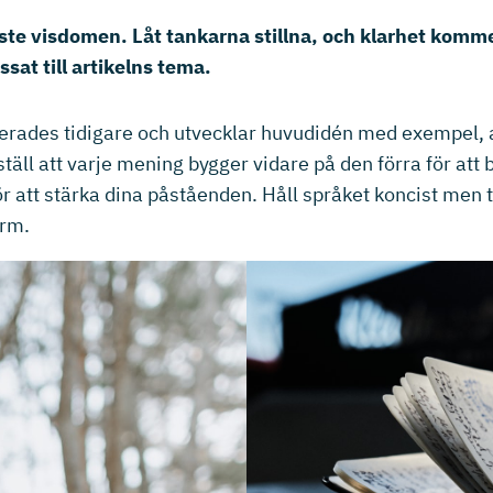
e visdomen. Låt tankarna stillna, och klarhet kommer t
sat till artikelns tema.
erades tidigare och utvecklar huvudidén med exempel, an
rställ att varje mening bygger vidare på den förra för a
r att stärka dina påståenden. Håll språket koncist men ti
orm.