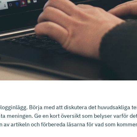
 blogginlägg. Börja med att diskutera det huvudsakliga t
rsta meningen. Ge en kort översikt som belyser varför de
n av artikeln och förbereda läsarna för vad som kommer. 