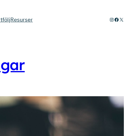
tfölj
Resurser
Instagram
Facebook
X
ngar