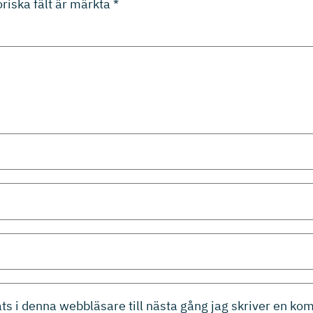
riska fält är märkta
*
s i denna webbläsare till nästa gång jag skriver en ko