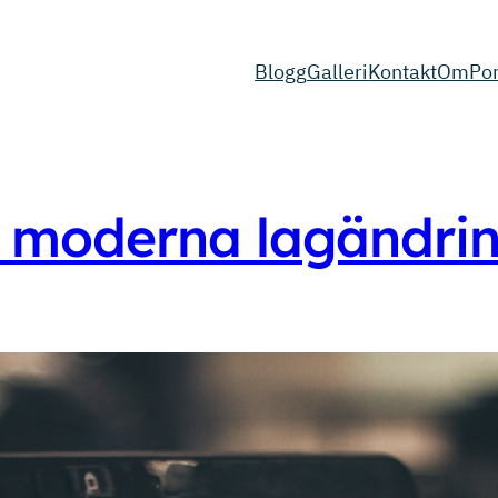
Blogg
Galleri
Kontakt
Om
Por
m moderna lagändri